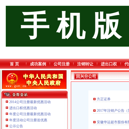
手 机 版
首 页
成功案例
公司注册
注销转让
进出口权
代
回兴分公司
注销
方正证券
2014公司注册最新优惠活动
进出口权优惠活动
2017年注销户公告（
年度公司注册最新优惠活动
年度活动公司注册送优惠
安徽华运超市股份有
公示公告
重庆市优研房地产营销策划有限公司