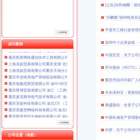
[公告]兴民钢圈：
重庆奎颜尼商贸有限公司 渝中100万 （工商注册）
重庆尊博贸易有限公司 渝江 （工商注册）
“兴麟案”敲钟租房买
重庆麦克斯韦电气技术有限公司 渝新 （工商注册）
重庆灵娱科技有限公司 渝北3万 （工商注册）
平度市工商行政管理
重庆雷森堡网络科技有限公司 渝北10万 （工商注册）
重庆斯苔登托生物科技有限公司 渝南10万 （工商注册）
温州中小企资金链：
成功案例
重庆恺昶贸易有限公司 渝九 （食品许可证）
重庆凯誉网络通信技术工程有限公司 渝中300万 （工商变更）
中国宝安：关于公司
上海兆妩贸易有限公司重庆龙湖·北城天街分公司 （工商注册）
上海兆妩贸易有限公司重庆天地分公司 渝中 （工商注册）
昇兴股份（002752）
重庆市优研房地产营销策划有限公司
重庆奎颜尼商贸有限公司 渝中100万 （工商注册）
重庆市回兴印刷厂人
重庆尊博贸易有限公司 渝江 （工商注册）
重庆麦克斯韦电气技术有限公司 渝新 （工商注册）
兴全添利宝：更新招募
重庆灵娱科技有限公司 渝北3万 （工商注册）
重庆雷森堡网络科技有限公司 渝北10万 （工商注册）
康盛股份：全资子公
重庆斯苔登托生物科技有限公司 渝南10万 （工商注册）
中国长城资产管理股
重庆恺昶贸易有限公司 渝九 （食品许可证）
重庆凯誉网络通信技术工程有限公司 渝中300万 （工商变更）
尚荣：关于公司201
上海兆妩贸易有限公司重庆龙湖·北城天街分公司 （工商注册）
公司位置（地图）
上海兆妩贸易有限公司重庆天地分公司 渝中 （工商注册）