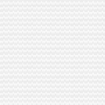
青海日报社数字报刊平台
上海加洲电器有限公司_全球企业库
金融屠宰场华丽转身--厘洲（上海）投资管理有限公司的投资陷阱_天涯
深圳市德厂家_深圳市德厂家/公司-阿里巴巴公司页
舞弊审计案例-MBA智库文档
花卉园分公司注销
深圳市靓花园花卉种子公司-大连分公司
新天业北京德恒律师事务所关于公司次公开发行股票并上市的补充
雷政富不雅事件全纪录__万家热线-安徽门户网站
花园置业有限公司苗木花卉分公司
棕榈园林：2016年面向合格投资者公开发行公司--新闻频道-大智慧
回兴分公司注销
武汉兴得科技有限公司分公司_工商信息_电话_地址_信用信息_财务信
重庆长安贸易有限公司回兴分公司-主页
回兴台商工业园区金锦路31号怎么去,荣和庆铃汽车销售服务有限公司
[公告]15兴发：湖北兴发化工集团股份有限公司关于“15兴发”公
重庆渝志城建材有限公司回兴第一分公司-主页
渝北区分公司注销流程
新中天：公开转让说明书_手机东方财富网
华邦颖泰：2015年公开发行公司券募集说明书-券频道-金融界
华邦颖泰：2014年公司券（第二期）信用评级分析报告_华邦制（