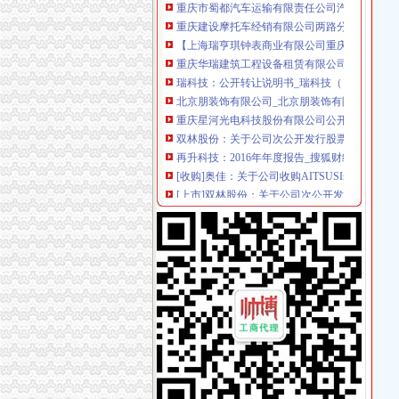
重庆建设摩托车经销有限公司两路分公司_【电
【上海瑞亨琪钟表商业有限公司重庆分公司201
重庆华瑞建筑工程设备租赁有限公司_【电话地址
瑞科技：公开转让说明书_瑞科技（）_公告正
北京朋装饰有限公司_北京朋装饰有限公司
重庆星河光电科技股份有限公司公开转让说明书
双林股份：关于公司次公开发行股票并在创业
再升科技：2016年年度报告_搜狐财经_搜狐网
[收购]奥佳：关于公司收购AITSUSInc.、AirInternati
[上市]双林股份：关于公司次公开发行股票并
bourg)S.àr.l.、AITSUSInc.和AirInternationalThe
bourg)S.àr.l.、AITSUSInc.和AirInternationalThe
维业股份：广东广和律师事务所关于公司次公
方正证券-资讯
上海瑞亨琪钟表商业有限公司重庆分公司【企业信
bourg)S.àr.l.、AITSUSInc.和AirInternationalThe
重庆金冠建筑工程有限公司【企业信用,电话,地
双林股份：上海市锦天城律师事务所关于公司
关于重庆阿泰可科技股份有限公司申请股票在
重庆普尼朗顿科技股份有限公司_【工商信息_电
长安汽车：2010年度公开增发招股意向书_股票
重庆果吉鲜农副产品有限公司_【工商信息_电话