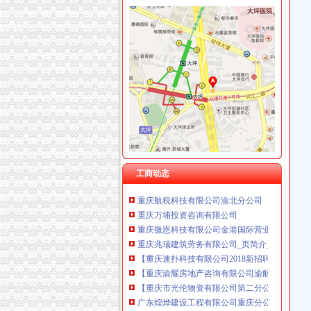
双凤桥分公司注销
再升科技：2016年年度报告_搜狐财经_搜狐网
重庆微恩科技有限公司金港国际营业厅联系方式
招商银行--双林股份（）公开发行股票的律师工
再升科技2016年半年度报告（修订版）
重庆市城乡建设委员会重要政策文件汇编（三）
重庆夕之旅实业发展有限公司双凤桥分公司_页简
重庆嘉沫物流有限公司2017新招聘信息_电话_地
工商动态
重庆航税科技有限公司渝北分公司
重庆万埔投资咨询有限公司
重庆微恩科技有限公司金港国际营业厅联系方式
重庆兆瑞建筑劳务有限公司_页简介_地址电话-
【重庆速扑科技有限公司2018新招聘信息】_聘
【重庆渝耀房地产咨询有限公司渝航路分公司工
【重庆市光伦物资有限公司第二分公司工商信息
广东煌烨建设工程有限公司重庆分公司_【信用
重庆市蜀都汽车运输有限责任公司汽车销售分公