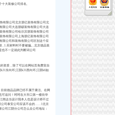
个十大装修公司排名,
gsi北京朋硕装饰有限公司北京朋亿装饰有限公司北
有限公司大连朋硕装饰有限公司大连
装饰有限公司哈尔滨朋装饰有限公司
装饰有限公司上海朋亿装饰有限公司
有限公司和装饰有限公司区别这个应
.1.买材料时
不要被骗
,
...北京德品装
是也不一定就此判断词公司
备的资质，除了可以在网站页免费宣自
k31东向环;江阴k31西向环;江阴k6如
 目前德品品牌已经不属于康洁。在网
问也可追问！呵呵在大市口第一楼街华
江阔达当设计我本人也是设计师不过
限公司泰安公司应该不会的……1北京
限公司江阴分公司怎么去公司地址：