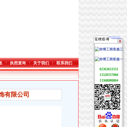
名
执照查询
关于我们
联系我们
02363653351
13320337068
13368080804
饰有限公司