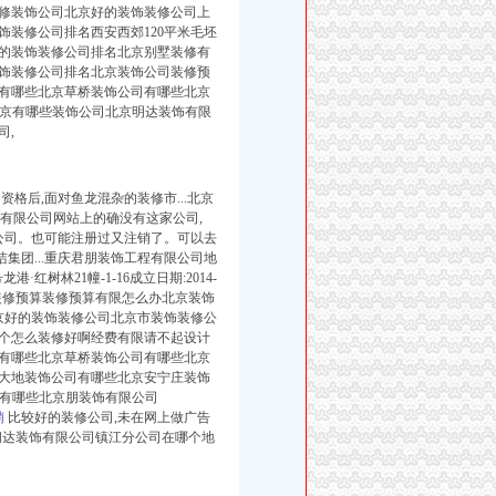
庭装修装饰公司北京好的装饰装修公司上
装修公司排名西安西郊120平米毛坯
的装饰装修公司排名北京别墅装修有
饰装修公司排名北京装饰公司装修预
有哪些北京草桥装饰公司有哪些北京
北京有哪些装饰公司北京明达装饰有限
司,
资格后,
面对鱼龙混杂的装修市...北京
饰有限公司网站上的确没有这家公司,
公司。也可能注册过又注销了。可以去
洁集团...重庆君朋装饰工程有限公司地
红树林21幢-1-16成立日期:2014-
司装修预算装修预算有限怎么办北京装饰
京好的装饰装修公司北京市装饰装修公
个怎么装修好啊经费有限请不起设计
有哪些北京草桥装饰公司有哪些北京
大地装饰公司有哪些北京安宁庄装饰
司有哪些北京朋装饰有限公司
销
比较好的装修公司,
未在网上做广告
阔达装饰有限公司镇江分公司在哪个地