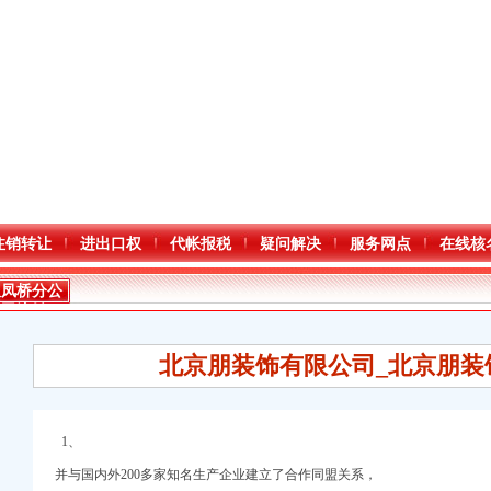
注销转让
进出口权
代帐报税
疑问解决
服务网点
在线核
双凤桥分公
司注销
北京朋装饰有限公司_北京朋装
1、
并与国内外200多家知名生产企业建立了合作同盟关系，