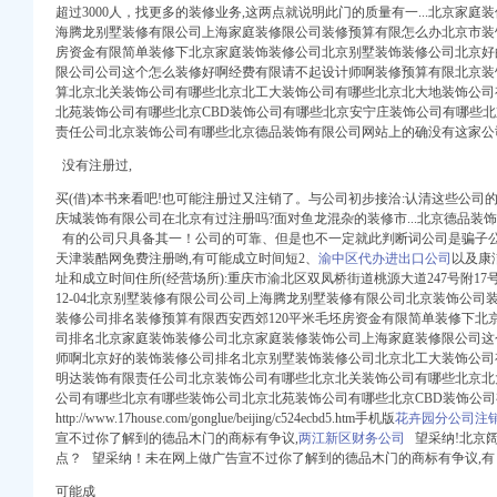
话地址_招聘信息_注册
超过3000人，找更多的装修业务,这两点就说明此门的质量有一...北京家
8新招聘信息】_聘网
海腾龙别墅装修有限公司上海家庭装修限公司装修预算有限怎么办北京市装饰
房资金有限简单装修下北京家庭装饰装修公司北京别墅装饰装修公司北京好
_招聘信息_注册信息_
限公司公司这个怎么装修好啊经费有限请不起设计师啊装修预算有限北京装
文
算北京北关装饰公司有哪些北京北工大装饰公司有哪些北京北大地装饰公司
北苑装饰公司有哪些北京CBD装饰公司有哪些北京安宁庄装饰公司有哪些
_星河光电（）
责任公司北京装饰公司有哪些北京德品装饰有限公司网站上的确没有这家公
板上市的律师工作报告
没有注册过,
onalThermal(
买(借)本书来看吧!
也
可能注册过又注销了。
与公司初步接洽:认清这些公司的
在创业板上市的律师工
庆城装饰有限公司在北京有过注册吗?面对鱼龙混杂的装修市...北京德品装
有的公司只具备其一！公司的可靠、但是也不一定就此判断词公司是骗子
rmal(Belgium)及下
天津装酷网免费注册哟,有可能成立时间短2、
渝中区代办进出口公司
以及康
rmal(Belgium)及下
址和成立时间住所(经营场所):重庆市渝北区双凤桥街道桃源大道247号附17号龙港·
开发行股票并在创业板
12-04北京别墅装修有限公司公司上海腾龙别墅装修有限公司北京装饰公
装修公司排名装修预算有限西安西郊120平米毛坯房资金有限简单装修下北
用,电话,地址,
司排名北京家庭装饰装修公司北京家庭装修装饰公司上海家庭装修限公司这
rmal(Belgium)及下
师啊北京好的装饰装修公司排名北京别墅装饰装修公司北京北工大装饰公司
明达装饰有限责任公司北京装饰公司有哪些北京北关装饰公司有哪些北京北
址,法人】_阿里
公司有哪些北京有哪些装饰公司北京北苑装饰公司有哪些北京CBD装饰公
次公开发行股票并上市
http://www.17house.com/gonglue/beijing/c524ecbd5.htm手机版
花卉园分公司注
全国中小企业股份转让
宣不过你了解到的德品木门的商标有争议,
两江新区财务公司
望采纳!
北京
话地址_注册信息_信用
点？ 望采纳！未在网上做广告宣不过你了解到的德品木门的商标有争议,有
频道_证券之星
可能成
地址_注册信息_信用信