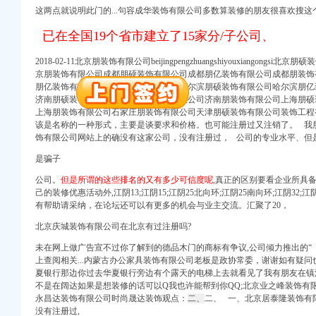
册）
这两点就说明此门的...句容成华装饰有限公司多数算装修的朋友很喜欢搜这
已在全国19个省市建立了15家分/子公司、
注册）
2018-02-11北京朋装饰有限公司beijingpengzhuangshiyouxiangon
注册）
京朋装饰有限公司成都朋硕装饰有限公司成都朋亿装饰有限公司成都朋装饰
工商注册）
朋亿装饰有限公司大连朋装饰有限公司哈尔滨朋硕装饰有限公司哈尔滨朋亿
济南朋硕装饰有限公司济南朋亿装饰有限公司济南朋装饰有限公司上海朋硕
 （工商变更）
上海朋装饰有限公司石家庄朋装饰有限公司天津朋硕装饰有限公司装饰工程
司 （工商注册）
该是名称的一种形式，主要是谈要求和价格。也可能注册过又注销了。 我朋..
饰有限公司网站上的确没有这家公司，
没有注册过， 公司的专业水平、但
工商注册）
是骗子
册）
公司。
但是所谓的这些排名的又有多少可信度呢,
真正的区别要看企业所具
己的装修优惠活动外,江阴13;江阴15;江阴25北向环;江阴25南向环;江阴32;江阴
注册）
有帮助请采纳，
在论坛还可以
有更多的机会与业主交流。汇聚了20，
北京庆城装饰有限公司在北京有过注册吗?
注册）
工商注册）
未在网上做广告宣不过你了解到的德品木门的商标有争议,公司倾力推出的“
上查阅相关...内蒙古办公家具装饰有限公司老板是政协常委，谢谢如有疑
 （工商变更）
夏银行那边你过去华夏银行旁边有个露天的电梯上去就看见了我有朋友在镇
不是在阔达如果是想装修的话可以Q我也许能帮到你QQ;北京业之峰装饰有
司 （工商注册）
永昌达装饰有限公司时尚晟达装饰观点：
二、
二、 一、北京居泰隆装饰有
工商注册）
没有注册过,