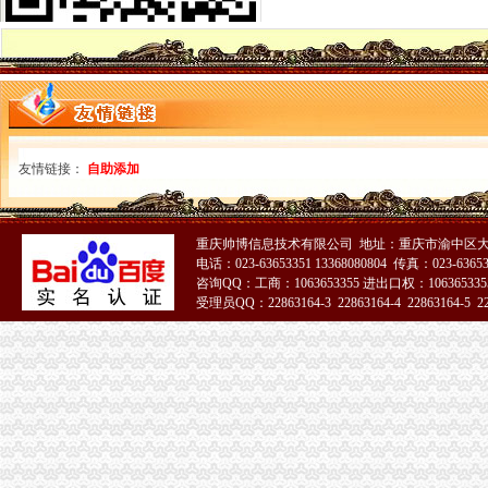
9月2日晚间上交所公告速递_公司_证券时报网
【越秀区公司税务登记证遗失到哪里办理登报】价格,厂家,车辆/灯光
重庆公司注册代办哪家实惠-中华机械网
空港新城分公司注销
2月1日沪深股市新交易提示_东方财富网
南宁经济技术开发区国民经济和发展“十三五”规划（2016-
西安北客站至机场城际轨道交通工程机场站土建工程项目-中国制造交
友情链接：
自助添加
聚焦成都市第十三次代会的16个热词
[年报]重庆百货：2012年年度报告-[中财网]
新牌坊分公司注销
重庆帅博信息技术有限公司 地址：重庆市渝中区大
成都博瑞播股份有限公司关于重大资产置换的关联交易公告_博瑞
电话：023-63653351 13368080804 传真：023-6365
成都芯瑞科技股份有限公司公开转让说明书_手机东方财富网
咨询QQ：工商：1063653355 进出口权：1063653355
重庆百货：2011年年度报告_重庆百货（）_公告正文_财经_中
受理员QQ：22863164-3 22863164-4 22863164-5 228
服务中心价格
51La
[上市]金逸影视：北京市中伦律师事务所关于公司次公开发行股票并
加洲分公司注销
青海日报社数字报刊平台
上海加洲电器有限公司_全球企业库
金融屠宰场华丽转身--厘洲（上海）投资管理有限公司的投资陷阱_天涯
深圳市德厂家_深圳市德厂家/公司-阿里巴巴公司页
舞弊审计案例-MBA智库文档