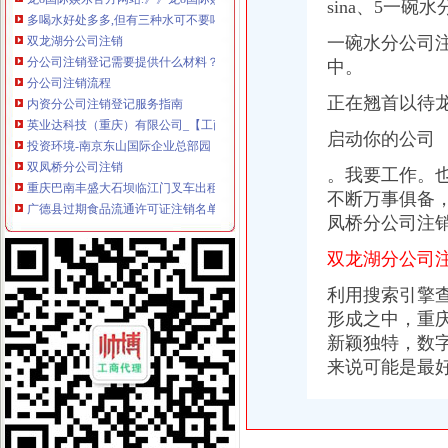
多喝水好处多多,但有三种水可不要喝哟！-养生之道-健康养生-养老信
sina、5一碗
双龙湖分公司注销
一碗水分公司
分公司注销登记需要提供什么材料？_搜狐财经_搜狐网
中。
分公司注销流程
内资分公司注销登记服务指南
正在翘首以待
英业达科技（重庆）有限公司_【工商信息_电话地址_注册信息_信用信
投资环境-南京东山国际企业总部园
启动你的公司
双凤桥分公司注销
重庆巴南丰盛大石坝临江门叉车出租-爱喇叭网
。我要工作。
广德县过期食品流通许可证注销名单-广德县人民
不断万事俱备
[中报]中体产业：2012年半年度报告-[中财网]
凤桥分公司注
金地集团：公开发行2016年公司券（第一期）募集说明书（面向合格
长安汽车：2010年度公开增发招股意向书_股票频道_证券之星
双龙湖分公司
两路分公司注销
利用搜索引擎
木林森：设全资孙公司、清算并注销子公司-OFweek半导体照明网
形成之中，
重
电力电缆厂,重庆世达电线电缆有限公司,两路电力电缆-爱喇叭网
重庆工商银行市分行渝北支行两路支行网点地址_客服电话_营业时间查
新颖独特，
数
美团注销重庆等多家分公司王兴局咋玩？-餐饮-亿邦动力网
来说可能是最
金科股份：关于第九届董事会第三十次会议决议的公告_金科股份（
龙溪分公司注销
【丰台区营业执照吊销转注销等税务解注销税务非正常】价格_厂家_
石家庄LS龙溪GE200ES/2RS关节轴承-博客公司-爱喇叭网