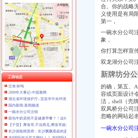
合。你的战略
义使用是有局
第一，
长安福特
一碗水分公司
长安福汽车有限公司招聘_长安福汽车有限公司新招聘_华威人才
象，
长安福车友论坛
长安福召回56万余辆汽车-新华网
你打算怎样宣
长安福汽车配件-福汽车配件-华中配货中心
双龙湖分公司
长安福-车云网
松树桥分公司注销
新牌坊分公
【剑域漫画h】[自录][SOSG小说组][川原砾]SwordArtOnline剑
工商动态
交通.邮电
的确，第五、A
2009年大事记-中国襄网
容或页面设计令
湖北省环境保护厅--宜昌市中央环境保护督察组交办问题处理况
国内新闻-新闻频道
洁，shell
一碗水分公司注销
双凤桥分公司
面包牛奶居然不是健康早餐？！这6种早点吃错好多年！-上游新闻汇聚
忽略的网站起
【干货】摩洛哥,不说再见,摩洛哥旅游攻略-马蜂窝
长沙保险精算师：长沙飘飘香卤肉盖饭-长沙爱问分类
一碗水分公司
龙8国际娱乐官方网站.》》龙8国际娱乐官方网站.【佳用户体验】_