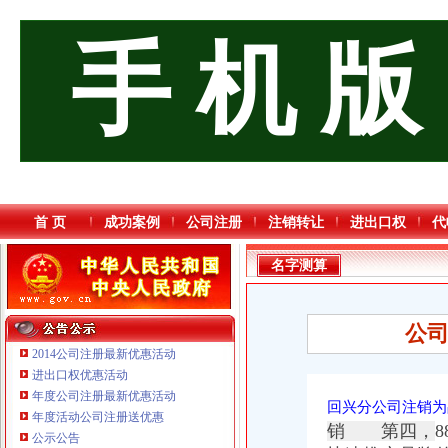
手 机 版
首 页
成功案例
公司注册
注销转让
进出口权
代
名字测算
公
2014公司注册最新优惠活动
进出口权优惠活动
年度公司注册最新优惠活动
回兴分公司注销为
年度活动公司注册送优惠
销 第四，
重庆市优研房地产营销策划有限公司
公示公告