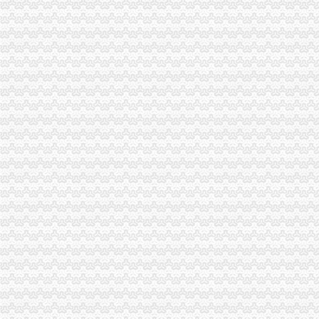
花卉园分公司注销
深圳市靓花园花卉种子公司-大连分公司
新天业北京德恒律师事务所关于公司次公开发行股票并上市的补充
雷政富不雅事件全纪录__万家热线-安徽门户网站
花园置业有限公司苗木花卉分公司
棕榈园林：2016年面向合格投资者公开发行公司--新闻频道-大智慧
回兴分公司注销
武汉兴得科技有限公司分公司_工商信息_电话_地址_信用信息_财务信
重庆长安贸易有限公司回兴分公司-主页
回兴台商工业园区金锦路31号怎么去,荣和庆铃汽车销售服务有限公司
[公告]15兴发：湖北兴发化工集团股份有限公司关于“15兴发”公
重庆渝志城建材有限公司回兴第一分公司-主页
渝北区分公司注销流程
新中天：公开转让说明书_手机东方财富网
华邦颖泰：2015年公开发行公司券募集说明书-券频道-金融界
华邦颖泰：2014年公司券（第二期）信用评级分析报告_华邦制（
【代办重庆社保】-代办重庆社保价格|批发-代办重庆社保公司-页88网
江秀秀专业代办公司注册企业注销申请进出口权价格低哦-安徽合肥会
重庆分公司注销
【重庆百货今年拟注销新世纪子公司加快郊县门店下沉】市_重庆百货
重庆市邮政管理局关于同意撤销中国邮政集团公司重庆市江北区分公