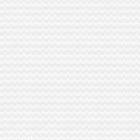
博腾股份关于注销全资子公司重庆飞腾物科技有限公司的公告【sz
【重庆民吉实业有限公司庆力汽车销售分公司】企业信息-路标网
重庆注销清算招标采购
渝北区分公司注销
重庆永辉云创科技有限公司渝北区新南路分公司_【工商信息_电话地址
重庆公司注册代办公司注销代理记账营业执照代办_商务圈网
金一文化：关于注销二级子公司重庆金一金品文化发展有限公司的公告
【重庆专业注册公司、代理记账、公司注销】-渝北人和易登网
重庆鑫辰缘建筑劳务有限公司_其他行业_重庆市渝北区双凤桥街道义学
长安福特
长安福汽车有限公司招聘_长安福汽车有限公司新招聘_华威人才
长安福车友论坛
长安福召回56万余辆汽车-新华网
长安福汽车配件-福汽车配件-华中配货中心
长安福-车云网
松树桥分公司注销
【剑域漫画h】[自录][SOSG小说组][川原砾]SwordArtOnline剑
交通.邮电
2009年大事记-中国襄网
湖北省环境保护厅--宜昌市中央环境保护督察组交办问题处理况
国内新闻-新闻频道
一碗水分公司注销