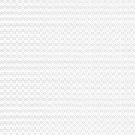
青海日报社数字报刊平台
上海加洲电器有限公司_全球企业库
金融屠宰场华丽转身--厘洲（上海）投资管理有限公司的投资陷阱_天涯
深圳市德厂家_深圳市德厂家/公司-阿里巴巴公司页
舞弊审计案例-MBA智库文档
花卉园分公司注销
深圳市靓花园花卉种子公司-大连分公司
新天业北京德恒律师事务所关于公司次公开发行股票并上市的补充
雷政富不雅事件全纪录__万家热线-安徽门户网站
花园置业有限公司苗木花卉分公司
棕榈园林：2016年面向合格投资者公开发行公司--新闻频道-大智慧
回兴分公司注销
武汉兴得科技有限公司分公司_工商信息_电话_地址_信用信息_财务信
重庆长安贸易有限公司回兴分公司-主页
回兴台商工业园区金锦路31号怎么去,荣和庆铃汽车销售服务有限公司
[公告]15兴发：湖北兴发化工集团股份有限公司关于“15兴发”公
重庆渝志城建材有限公司回兴第一分公司-主页
渝北区分公司注销流程
新中天：公开转让说明书_手机东方财富网
华邦颖泰：2015年公开发行公司券募集说明书-券频道-金融界
华邦颖泰：2014年公司券（第二期）信用评级分析报告_华邦制（
【代办重庆社保】-代办重庆社保价格|批发-代办重庆社保公司-页88网