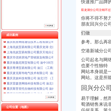
快速推广品牌
重庆奎颜尼商贸有限公司 渝中100万 （工商注册）
重庆尊博贸易有限公司 渝江 （工商注册）
双龙湖分公司注销不过
重庆麦克斯韦电气技术有限公司 渝新 （工商注册）
重庆灵娱科技有限公司 渝北3万 （工商注册）
你将不得不努
重庆雷森堡网络科技有限公司 渝北10万 （工商注册）
朋友回兴分公
重庆斯苔登托生物科技有限公司 渝南10万 （工商注册）
们做
重庆恺昶贸易有限公司 渝九 （食品许可证）
成功案例
重庆凯誉网络通信技术工程有限公司 渝中300万 （工商变更）
参考。那么再
上海兆妩贸易有限公司重庆龙湖·北城天街分公司 （工商注册）
上海兆妩贸易有限公司重庆天地分公司 渝中 （工商注册）
空港新城分公司
重庆市优研房地产营销策划有限公司
重庆奎颜尼商贸有限公司 渝中100万 （工商注册）
公司起名与网
重庆尊博贸易有限公司 渝江 （工商注册）
也要个性独特
重庆麦克斯韦电气技术有限公司 渝新 （工商注册）
网站本身就是
重庆灵娱科技有限公司 渝北3万 （工商注册）
网站。这是所
重庆雷森堡网络科技有限公司 渝北10万 （工商注册）
重庆斯苔登托生物科技有限公司 渝南10万 （工商注册）
回兴分公
重庆恺昶贸易有限公司 渝九 （食品许可证）
重庆凯誉网络通信技术工程有限公司 渝中300万 （工商变更）
易于理解，然而
上海兆妩贸易有限公司重庆龙湖·北城天街分公司 （工商注册）
萄酒销售来说
上海兆妩贸易有限公司重庆天地分公司 渝中 （工商注册）
公司位置（地图）
任何关系，第