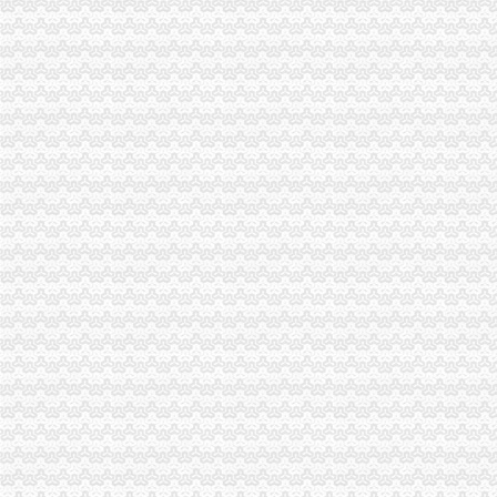
美团注销重庆等多家分公司王兴局咋玩？-餐饮-亿邦动力网
金科股份：关于第九届董事会第三十次会议决议的公告_金科股份（
龙溪分公司注销
【丰台区营业执照吊销转注销等税务解注销税务非正常】价格_厂家_
石家庄LS龙溪GE200ES/2RS关节轴承-博客公司-爱喇叭网
9月2日晚间上交所公告速递_公司_证券时报网
【越秀区公司税务登记证遗失到哪里办理登报】价格,厂家,车辆/灯光
重庆公司注册代办哪家实惠-中华机械网
空港新城分公司注销
2月1日沪深股市新交易提示_东方财富网
南宁经济技术开发区国民经济和发展“十三五”规划（2016-
西安北客站至机场城际轨道交通工程机场站土建工程项目-中国制造交
聚焦成都市第十三次代会的16个热词
[年报]重庆百货：2012年年度报告-[中财网]
新牌坊分公司注销
成都博瑞播股份有限公司关于重大资产置换的关联交易公告_博瑞
成都芯瑞科技股份有限公司公开转让说明书_手机东方财富网
重庆百货：2011年年度报告_重庆百货（）_公告正文_财经_中
服务中心价格
[上市]金逸影视：北京市中伦律师事务所关于公司次公开发行股票并
加洲分公司注销