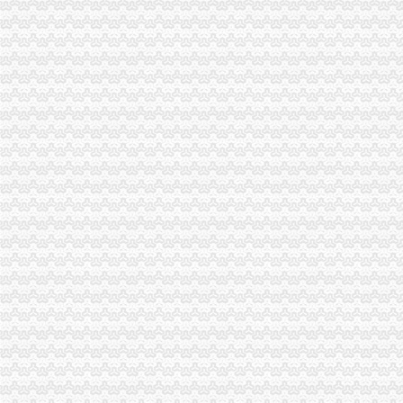
面包牛奶居然不是健康早餐？！这6种早点吃错好多年！-上游新闻汇聚
【干货】摩洛哥,不说再见,摩洛哥旅游攻略-马蜂窝
长沙保险精算师：长沙飘飘香卤肉盖饭-长沙爱问分类
龙8国际娱乐官方网站.》》龙8国际娱乐官方网站.【佳用户体验】_
多喝水好处多多,但有三种水可不要喝哟！-养生之道-健康养生-养老信
双龙湖分公司注销
分公司注销登记需要提供什么材料？_搜狐财经_搜狐网
分公司注销流程
内资分公司注销登记服务指南
英业达科技（重庆）有限公司_【工商信息_电话地址_注册信息_信用信
投资环境-南京东山国际企业总部园
双凤桥分公司注销
重庆巴南丰盛大石坝临江门叉车出租-爱喇叭网
广德县过期食品流通许可证注销名单-广德县人民
[中报]中体产业：2012年半年度报告-[中财网]
金地集团：公开发行2016年公司券（第一期）募集说明书（面向合格
长安汽车：2010年度公开增发招股意向书_股票频道_证券之星
两路分公司注销
木林森：设全资孙公司、清算并注销子公司-OFweek半导体照明网
电力电缆厂,重庆世达电线电缆有限公司,两路电力电缆-爱喇叭网
重庆工商银行市分行渝北支行两路支行网点地址_客服电话_营业时间查