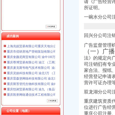
请《广告经营
重庆麦克斯韦电气技术有限公司 渝新 （工商注册）
所证明。
重庆灵娱科技有限公司 渝北3万 （工商注册）
重庆雷森堡网络科技有限公司 渝北10万 （工商注册）
一碗水分公司
重庆斯苔登托生物科技有限公司 渝南10万 （工商注册）
重庆恺昶贸易有限公司 渝九 （食品许可证）
重庆凯誉网络通信技术工程有限公司 渝中300万 （工商变更）
回兴分公司注
成功案例
上海兆妩贸易有限公司重庆龙湖·北城天街分公司 （工商注册）
上海兆妩贸易有限公司重庆天地分公司 渝中 （工商注册）
广告监督管理
重庆市优研房地产营销策划有限公司
（一）广播
重庆奎颜尼商贸有限公司 渝中100万 （工商注册）
法》的规定向
重庆尊博贸易有限公司 渝江 （工商注册）
重庆麦克斯韦电气技术有限公司 渝新 （工商注册）
司注销
们
有专
重庆灵娱科技有限公司 渝北3万 （工商注册）
家合法、报纸
重庆雷森堡网络科技有限公司 渝北10万 （工商注册）
经营登记申请
重庆斯苔登托生物科技有限公司 渝南10万 （工商注册）
营许可证办理
重庆恺昶贸易有限公司 渝九 （食品许可证）
重庆凯誉网络通信技术工程有限公司 渝中300万 （工商变更）
双龙湖分公司
上海兆妩贸易有限公司重庆龙湖·北城天街分公司 （工商注册）
重庆建筑资质
上海兆妩贸易有限公司重庆天地分公司 渝中 （工商注册）
位进行广告经
公司位置（地图）
重庆公司注册