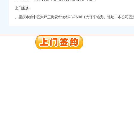
上门服务
。重庆市渝中区大坪正街爱华龙都28-23-16（大坪车站旁、地址：本公司固定服务
册）
注册）
注册）
工商注册）
 （工商变更）
司 （工商注册）
工商注册）
册）
注册）