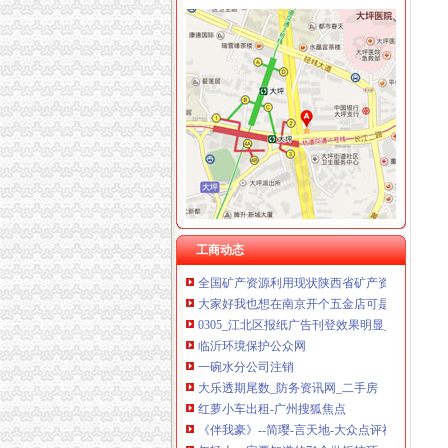
重庆雷森堡网络科技有限公司 渝北10万 （工商
重庆斯苔登托生物科技有限公司 渝南10万 （
重庆恺昶贸易有限公司 渝九 （食品许可证）
重庆凯誉网络通信技术工程有限公司 渝中300万
上海兆妩贸易有限公司重庆龙湖·北城天街分公
长安福特
上海兆妩贸易有限公司重庆天地分公司 渝中 （
长安福-汽车论坛_汽车频道_腾讯网
[]长安福翼虎-太平洋汽车网
长安福马自达与长安福？？_福克斯_长安福
重磅！长安福将“收编”福中国进口车业务-行业-21
长安福云南万福4S店的微博_微博
松树桥分公司注销
松树桥到中国邮政（渝北区邮政局龙溪投递分公
工商动态
全国矿产资源利用现状陕西省矿产资源-冶金/矿
大家好我也想在南京开个五金店可是我没有经
0305_江北区报纸广告刊登效果明显_重庆报社
临沂环境保护公众网
一碗水分公司注销
大乐透期尾数_防务资讯网_二手房
红萝小车出租-广州搜狐焦点
《伴我豪》--简璎-言天地-大众点评社区
年轻人一定要知道的71个做饭技巧（很实用噢