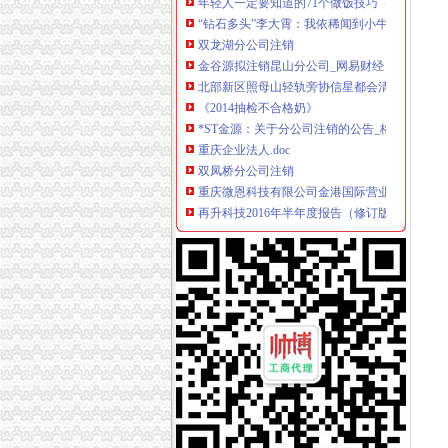
“钻石多头”李大霄：我依稀闻到小牛的味道-财
双龙湖分公司注销
金谷源拟注销昆山分公司_网易财经
北部新区照母山轻轨旁协信星都会清水三房朝中
《2014抽检不合格奶》
*ST金源：关于分公司注销的公告_格控股（000
重庆企业法人.doc
双凤桥分公司注销
重庆微恩科技有限公司金港国际营业厅联系方式
再升科技2016年半年度报告（修订版）
[收购]奥佳：关于公司收购AITSUSInc.、AirInternati
重庆再升科技股份有限公司2014年年度股东大会
重庆华瑞建筑工程设备租赁有限公司_【电话地址
两路分公司注销
简易注销彰显商事制度改革决心-嘉兴频道-浙江
嘉兴公司注销桐乡公司转让两者有什么关联-爱
将被集团注销晋中南铁路煤销公司外部股东清仓
聚生网管远程开机、关机、重启、注销插件正式
新民晚报公司注销公告声明如何办理？_其它类
龙溪分公司注销
天龙养殖公司诉龙溪水力发电站损害赔偿案-11
磐安县工商行政管理局吊销营业执照公告（一）