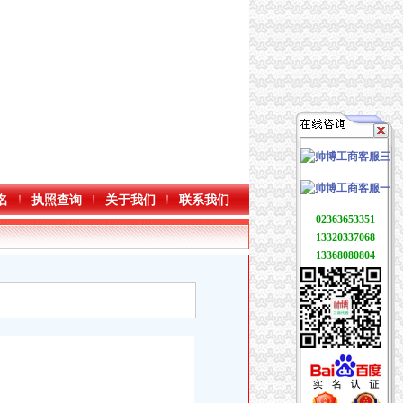
名
执照查询
关于我们
联系我们
02363653351
13320337068
13368080804