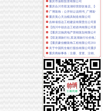
重庆合川市双龙湖经营部饮食店_【信用信息_诉
广博装饰：公开转让说明书_广博装饰（）_公
重庆美心天泊模具制造有限公司
吉林省佰达工程建设有限责任公司重庆分公司_页
【四川中创吉达工程咨询有限公司重庆分公司工
【重庆汉驰房地产营销策划有限公司盛景天下分
【双龙湖旅行社,双龙湖旅行社价格,双龙湖旅行
【重庆豪佳幔装饰工程有限公司2018新招聘信
关于中国民生银行股份有限公司重庆东和春天等
重庆商标事务：注册、变更、注销、续展--了解入
重庆市昌岚餐饮文化有限公司金港国际店_页简介
【英业达科技（重庆）有限公司2018新招聘信
重庆柏林酒业有限公司等83家企业食品生产许
2013年重庆市合川工业投资（集团）有限公司
【重庆众安恒汽车租赁有限公司2018新招聘信
海南航空股份有限公司第八届董事会第一次会议
海南航空股份有限公司第八届董事会第一次会议
英业达科技（重庆）有限公司-风报
珈伟股份（）公告正文_财经_凤凰网
重庆三峡房地产开发有限公司【企业信用,电话,
《重庆企业法人》
2013年重庆市合川工业投资（集团）有限公司