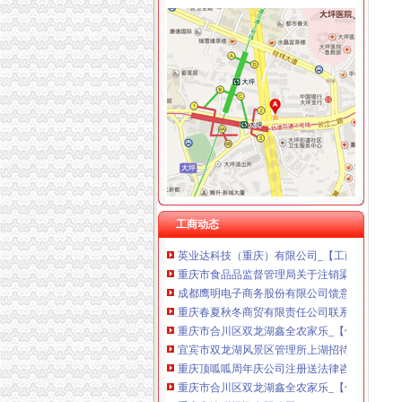
重庆麦克斯韦电气技术有限公司 渝新 （工商
重庆灵娱科技有限公司 渝北3万 （工商注册）
双龙湖分公司注销
重庆雷森堡网络科技有限公司 渝北10万 （工商
金谷源拟注销昆山分公司_网易财经
重庆斯苔登托生物科技有限公司 渝南10万 （
北部新区照母山轻轨旁协信星都会清水三房朝中
重庆恺昶贸易有限公司 渝九 （食品许可证）
《2014抽检不合格奶》
重庆凯誉网络通信技术工程有限公司 渝中300万
*ST金源：关于分公司注销的公告_格控股（000
上海兆妩贸易有限公司重庆龙湖·北城天街分公
重庆企业法人.doc
上海兆妩贸易有限公司重庆天地分公司 渝中 （
重庆市兴瑞船舶制造有限公司联系方式_信用报告
深圳市鹏湾日旅游投资管理有限公司重庆分公司2
重庆到家了网络科技有限公司兰馨大道分公司20
重庆内资公司注册：低价转让公司-重庆爱问分
关于注销重庆乾大器械有限公司《器械经营企
工商动态
英业达科技（重庆）有限公司_【工商信息_电话
重庆市食品品监督管理局关于注销梁平县立成饮
成都鹰明电子商务股份有限公司馈意见回复_鹰
重庆春夏秋冬商贸有限责任公司联系方式_信用
重庆市合川区双龙湖鑫全农家乐_【信用信息_诉
宜宾市双龙湖风景区管理所上湖招待所_【电话
重庆顶呱呱周年庆公司注册送法律咨询服务重
重庆市合川区双龙湖鑫全农家乐_【信用信息_诉
重庆市渝联投资有限公司