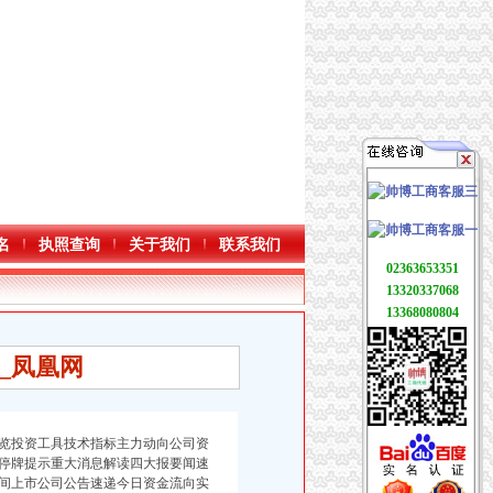
名
执照查询
关于我们
联系我们
02363653351
13320337068
13368080804
_凤凰网
览投资工具技术指标主力动向公司资
停牌提示重大消息解读四大报要闻速
间上市公司公告速递今日资金流向实