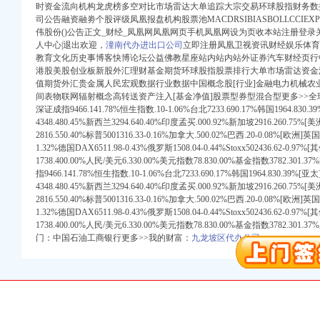
时资金流向机构龙虎榜多空对比市场雷达大单追踪大宗交易环球股指财务数
司公告融资融劵个股评级凤凰报盘机构股票池MACDRSIBIASBOLLCCIEXP
伟股份()公告正文_财经_凤凰网凤凰网页手机凤凰网设为页收本站注册登
录
人中心|退出欢迎，
潼南代办进出口公司
立即注册凤凰卫视资讯财经娱乐体育
教育文化历史事博客快博论坛公益佛教星座站内站内站外证券汽车财经页行
港股美股创业板新股外汇理财基金期货环球股指股票排行大单市场雷达资金
值期货外汇贵金属人民宏观数据行业数据中国概念股[行业]金融电力机械农
间表物联网辐射概念高转送资产注入[基金净值]股票型券型混合型更多>>全球指数[亚
深证成指9466.141.78%恒生指数.10-1.06%台北7233.690.17%韩国1964.830.
4348.480.45%新西兰3294.640.40%印度孟买.000.92%新加坡2916.260.75%
册）
2816.550.40%标普5001316.33-0.16%加拿大.500.02%巴西.20-0.08%[欧洲]英国
1.32%德国DAX6511.98-0.43%俄罗斯1508.04-0.44%Stoxx502436.62-0.9
注册）
1738.400.00%人民/美元6.330.00%美元指数78.830.00%基金指数3782.301.3
指9466.141.78%恒生指数.10-1.06%台北7233.690.17%韩国1964.830.39%[亚
注册）
4348.480.45%新西兰3294.640.40%印度孟买.000.92%新加坡2916.260.75%
2816.550.40%标普5001316.33-0.16%加拿大.500.02%巴西.20-0.08%[欧洲]英国
工商注册）
1.32%德国DAX6511.98-0.43%俄罗斯1508.04-0.44%Stoxx502436.62-0.9
1738.400.00%人民/美元6.330.00%美元指数78.830.00%基金指数3782.
 （工商变更）
门：中国石油工商银行更多>>我的财富：
九龙坡区代办公司
司 （工商注册）
工商注册）
册）