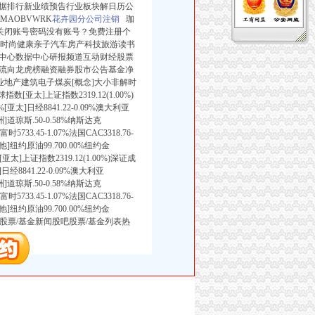
据排行新业绩预告行业板块解日历公
MAOBVWRK
花卉园分公司注销
珈
关闭
账号密码没有账号？免费注册个
时尚健康亲子汽车房产科技旅游读书
中心数据中心研报频道互动财经股票
流向龙虎榜融资融券股市公告基金净
业地产建筑电子煤炭[概念]大小非解时
太]上证指数2319.12(1.00%)
39%[亚太]日经8841.22-0.09%澳大利亚
[美洲]道琼斯.50-0.58%纳斯达克
富时5733.45-1.07%法国CAC3318.76-
7%[其他]纽约原油99.700.00%纽约金
7%[亚太]上证指数2319.12(1.00%)深证成
太]日经8841.22-0.09%澳大利亚
[美洲]道琼斯.50-0.58%纳斯达克
富时5733.45-1.07%法国CAC3318.76-
7%[其他]纽约原油99.700.00%纽约金
301.37%股票/基金新闻股吧股票/基金列表热